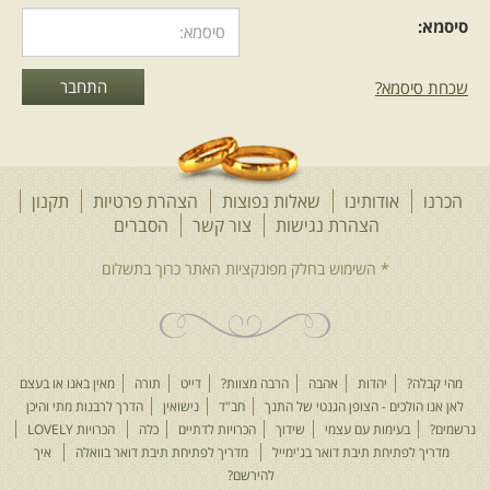
סיסמא:
שכחת סיסמא?
הכרנו
אודותינו
שאלות נפוצות
הצהרת פרטיות
תקנון
הצהרת נגישות
צור קשר
הסברים
מהי קבלה?
יהדות
אהבה
הרבה מצוות?
דייט
תורה
מאין באנו או בעצם
לאן אנו הולכים - הצופן הגנטי של התנך
חב"ד
נישואין
הדרך לרבנות מתי והיכן
נרשמים?
בעימות עם עצמי
שידוך
הכרויות לדתיים
כלה
הכרויות LOVELY
מדריך לפתיחת תיבת דואר בג'ימייל
מדריך לפתיחת תיבת דואר בוואלה
איך
להירשם?