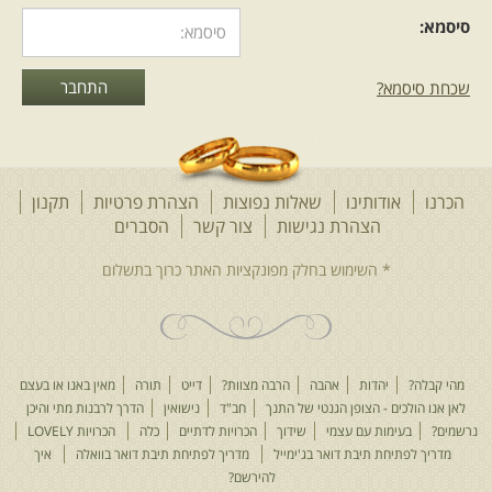
סיסמא:
שכחת סיסמא?
הכרנו
אודותינו
שאלות נפוצות
הצהרת פרטיות
תקנון
הצהרת נגישות
צור קשר
הסברים
מהי קבלה?
יהדות
אהבה
הרבה מצוות?
דייט
תורה
מאין באנו או בעצם
לאן אנו הולכים - הצופן הגנטי של התנך
חב"ד
נישואין
הדרך לרבנות מתי והיכן
נרשמים?
בעימות עם עצמי
שידוך
הכרויות לדתיים
כלה
הכרויות LOVELY
מדריך לפתיחת תיבת דואר בג'ימייל
מדריך לפתיחת תיבת דואר בוואלה
איך
להירשם?