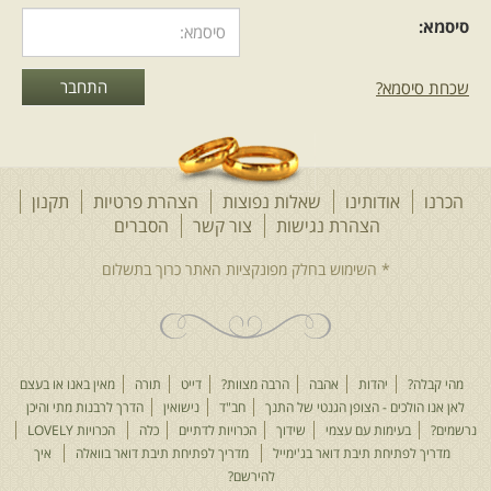
סיסמא:
שכחת סיסמא?
הכרנו
אודותינו
שאלות נפוצות
הצהרת פרטיות
תקנון
הצהרת נגישות
צור קשר
הסברים
מהי קבלה?
יהדות
אהבה
הרבה מצוות?
דייט
תורה
מאין באנו או בעצם
לאן אנו הולכים - הצופן הגנטי של התנך
חב"ד
נישואין
הדרך לרבנות מתי והיכן
נרשמים?
בעימות עם עצמי
שידוך
הכרויות לדתיים
כלה
הכרויות LOVELY
מדריך לפתיחת תיבת דואר בג'ימייל
מדריך לפתיחת תיבת דואר בוואלה
איך
להירשם?