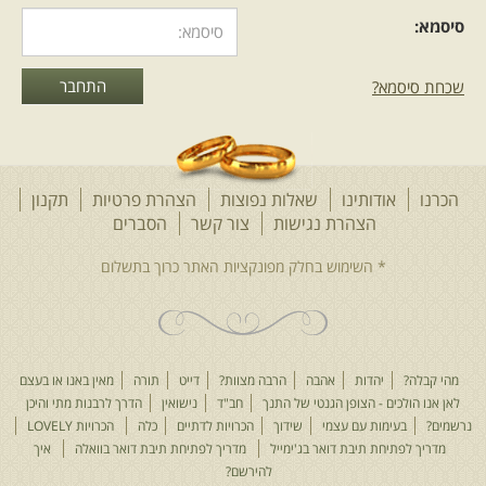
סיסמא:
שכחת סיסמא?
הכרנו
אודותינו
שאלות נפוצות
הצהרת פרטיות
תקנון
הצהרת נגישות
צור קשר
הסברים
מהי קבלה?
יהדות
אהבה
הרבה מצוות?
דייט
תורה
מאין באנו או בעצם
לאן אנו הולכים - הצופן הגנטי של התנך
חב"ד
נישואין
הדרך לרבנות מתי והיכן
נרשמים?
בעימות עם עצמי
שידוך
הכרויות לדתיים
כלה
הכרויות LOVELY
מדריך לפתיחת תיבת דואר בג'ימייל
מדריך לפתיחת תיבת דואר בוואלה
איך
להירשם?