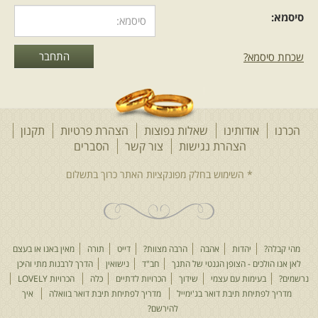
סיסמא:
שכחת סיסמא?
הכרנו
אודותינו
שאלות נפוצות
הצהרת פרטיות
תקנון
הצהרת נגישות
צור קשר
הסברים
מהי קבלה?
יהדות
אהבה
הרבה מצוות?
דייט
תורה
מאין באנו או בעצם
לאן אנו הולכים - הצופן הגנטי של התנך
חב"ד
נישואין
הדרך לרבנות מתי והיכן
נרשמים?
בעימות עם עצמי
שידוך
הכרויות לדתיים
כלה
הכרויות LOVELY
מדריך לפתיחת תיבת דואר בג'ימייל
מדריך לפתיחת תיבת דואר בוואלה
איך
להירשם?