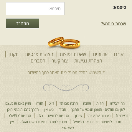
סיסמא:
שכחת סיסמא?
הכרנו
אודותינו
שאלות נפוצות
הצהרת פרטיות
תקנון
הצהרת נגישות
צור קשר
הסברים
מהי קבלה?
יהדות
אהבה
הרבה מצוות?
דייט
תורה
מאין באנו או בעצם
לאן אנו הולכים - הצופן הגנטי של התנך
חב"ד
נישואין
הדרך לרבנות מתי והיכן
נרשמים?
בעימות עם עצמי
שידוך
הכרויות לדתיים
כלה
הכרויות LOVELY
מדריך לפתיחת תיבת דואר בג'ימייל
מדריך לפתיחת תיבת דואר בוואלה
איך
להירשם?