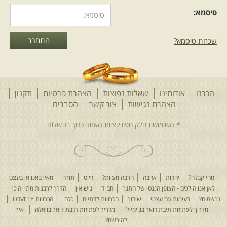
סיסמא:
שכחת סיסמא?
הכרנו
אודותינו
שאלות נפוצות
הצהרת פרטיות
תקנון
הצהרת נגישות
צור קשר
הסברים
מהי קבלה?
יהדות
אהבה
הרבה מצוות?
דייט
תורה
מאין באנו או בעצם
לאן אנו הולכים - הצופן הגנטי של התנך
חב"ד
נישואין
הדרך לרבנות מתי והיכן
נרשמים?
בעימות עם עצמי
שידוך
הכרויות לדתיים
כלה
הכרויות LOVELY
מדריך לפתיחת תיבת דואר בג'ימייל
מדריך לפתיחת תיבת דואר בוואלה
איך
להירשם?