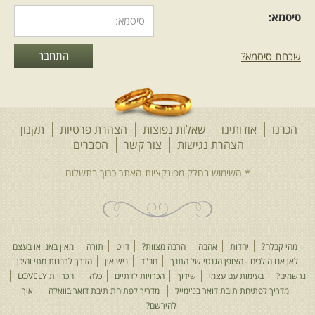
סיסמא:
שכחת סיסמא?
הכרנו
אודותינו
שאלות נפוצות
הצהרת פרטיות
תקנון
הצהרת נגישות
צור קשר
הסברים
מהי קבלה?
יהדות
אהבה
הרבה מצוות?
דייט
תורה
מאין באנו או בעצם
לאן אנו הולכים - הצופן הגנטי של התנך
חב"ד
נישואין
הדרך לרבנות מתי והיכן
נרשמים?
בעימות עם עצמי
שידוך
הכרויות לדתיים
כלה
הכרויות LOVELY
מדריך לפתיחת תיבת דואר בג'ימייל
מדריך לפתיחת תיבת דואר בוואלה
איך
להירשם?