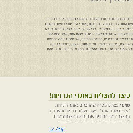
 דואר בוואלה
איך להירשם?
לדתיים ומסורתיים, מהמתקדמים והאמינים ביותר. אתרי הכרויות
ים המובילים לחתונה. נכון להיום, אתרי הכרויות לדתיים נחשבים
למצוא את השידוך הנכון, הרי שהיום, אתרי הכרויות לדתיים, לא
 מהוותיקים והאיכותיים ברשת. בשניים שהם אחד, אתר המתמחה
ר ההיכרויות לדתיים, בחירה ממוקדת, איכותית ונעימה בהתאם
ותיכם, על מנת לספק שירות אמין, מקצועי, דיסקרטי ויעיל.
חה המיוחדת שלנו באתר ההכרויות המוביל לדתיים שניים שהם
כיצד להצליח באתרי הכרויות!
שמנו לעצמינו מטרה שהחברים באתר היכרויות
"שניים שהם אחד" יפיקו תועלת מירבית מהאתר, כי
ההצלחה של המנויים שלנו היא ההצלחה שלנו.
לכן ישבנו וחשבנו ,ערכנו סטטיסטיקות וקבוצות
מיקוד, בחנו התנהגויות ומגמות והמסקנה החד
קרא/י עוד