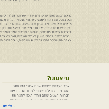
עצמי
שידוך
הכרויות לדתיים
ברוכים הבאים לאתר שניים שהם אחד – אתר הכרויות לדתיים ומסו
הפכו בשנים האחרונות לאמצעי פופולארי להיכרויות, על אחת כמה ו
כלי שימושי למציאת זיווג, מכיוון שהם מציעים מבחר גדול לצד ח
רק מקצרים את ההליך, אלא גם הופכים אותו לאישי יותר, ולכן
בהכרויות לדתיים ומסורתיים, רשומים היום אלפי דתיים ודתיו
לרמה הדתית, לתחומי העניין ולצרכים האישיים, וזאת במטרה 
כאתר ותיק ומנוסה להיכרויות דתיים ומסורתיים, נשמח להיות
מי אנחנו?
אתר היכרויות "שניים שהם אחד" הינו אתר
ההכרויות המוביל והאיכותי לציבור הדתי. באתר
הכרויות "שניים שהם אחד" תוכלו להכיר את
שאהבה נפשך למטרת חתונה, באתר הכרויות
"שניים שהם אחד" הושקעו מחשבה ומאמצים
קרא/י עוד