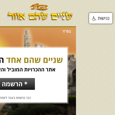
נגישות
בס"ד
שניים שהם אחד
הכ
אתר ההכרויות המוביל והא
* הרשמה ח
כבר נרשמת בעבר לאתר?