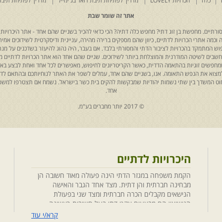
כלה
הכרויות LOVELY
מדריך לפתיחת תיבת דואר בג'ימייל
מדריך לפתיחת תיבת
אתר זה שומר שבת
רתיים. מחפשת בן זוג דתי? מחפש כלה דתיה? הכי כדאי להכיר בשניים שהם אחד - אתר היכרויות 
כמה אתרי הכרויות לדתיים, כיוון שהם מספקים ברירה מהירה, עניינית ודיסקרטית לשידוכים אמיתי
יפוש המתמקד בהכרויות לציבור הדתי והמסורתי בלבד. אם בעבר, היה נהוג להיעזר בשדכנים על מנת 
 נחשבים לשיטה המודרנית והמוצלחת ביותר לשידוכים. שניים שהם אחד הוא אתר הכרויות לדתיים
ת שמחפשים זוגיות בהתאמה הדדית, כאשר הקריטריונים לחיפוש, מאפשרים לכל אחד ואחת לבצע באת
למצוא את הנפש התאומה. אנו, בשניים שהם אחד, עמלים לשפר את האתר לנוחיותכם ובהתאם לדריש
 החוט המשדך בין שתי נשמות יהודיות שמבקשות להקים בית כשר בישראל. נשמח אם תצטרפו למשפ
אחד.
© 2017 יותר מחברים בע"מ.
היכרויות לדתיים
הקמת משפחה במגזר הדתי הינה פעולה מאוד חשובה הן
מבחינה חברתית והן דתית. מצד אחד הגבר והאישה
הנישאים מקבלים הכרה חברתית ומצד שני בפעולת
הנישואין הם מבצעים אקט דתי בעל חשיבות ראשונה
במעלה. חשוב לציין בהקשר זה שגם הגורמים למפגש
קרא/י עוד