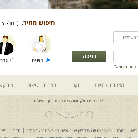
חיפוש מהיר:
(בחר/י את
נשים
גברי
כחת סיסמא?
הצהרת פרטיות
תקנון
הצהרת נגישות
צור קש
דייט
תורה
מאין באנו או בעצם לאן אנו הולכים - הצופן הגנטי של התנך
חב"ד
נישוא