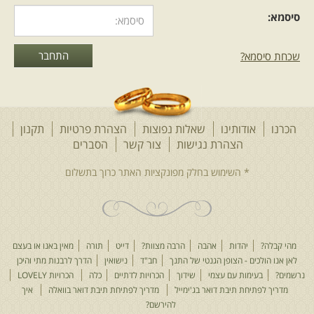
סיסמא:
שכחת סיסמא?
הכרנו
אודותינו
שאלות נפוצות
הצהרת פרטיות
תקנון
הצהרת נגישות
צור קשר
הסברים
מהי קבלה?
יהדות
אהבה
הרבה מצוות?
דייט
תורה
מאין באנו או בעצם
לאן אנו הולכים - הצופן הגנטי של התנך
חב"ד
נישואין
הדרך לרבנות מתי והיכן
נרשמים?
בעימות עם עצמי
שידוך
הכרויות לדתיים
כלה
הכרויות LOVELY
מדריך לפתיחת תיבת דואר בג'ימייל
מדריך לפתיחת תיבת דואר בוואלה
איך
להירשם?