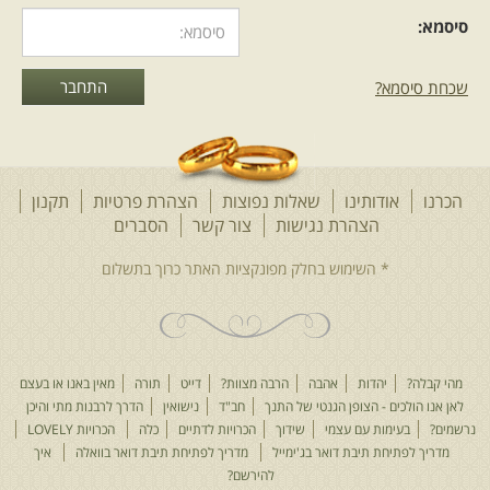
סיסמא:
שכחת סיסמא?
הכרנו
אודותינו
שאלות נפוצות
הצהרת פרטיות
תקנון
הצהרת נגישות
צור קשר
הסברים
מהי קבלה?
יהדות
אהבה
הרבה מצוות?
דייט
תורה
מאין באנו או בעצם
לאן אנו הולכים - הצופן הגנטי של התנך
חב"ד
נישואין
הדרך לרבנות מתי והיכן
נרשמים?
בעימות עם עצמי
שידוך
הכרויות לדתיים
כלה
הכרויות LOVELY
מדריך לפתיחת תיבת דואר בג'ימייל
מדריך לפתיחת תיבת דואר בוואלה
איך
להירשם?