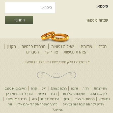
סיסמא:
שכחת סיסמא?
הכרנו
אודותינו
שאלות נפוצות
הצהרת פרטיות
תקנון
הצהרת נגישות
צור קשר
הסברים
מהי קבלה?
יהדות
אהבה
הרבה מצוות?
דייט
תורה
מאין באנו או בעצם
לאן אנו הולכים - הצופן הגנטי של התנך
חב"ד
נישואין
הדרך לרבנות מתי והיכן
נרשמים?
בעימות עם עצמי
שידוך
הכרויות לדתיים
כלה
הכרויות LOVELY
מדריך לפתיחת תיבת דואר בג'ימייל
מדריך לפתיחת תיבת דואר בוואלה
איך
להירשם?