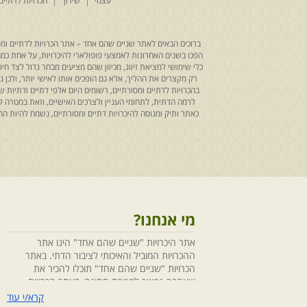
עצמי
שידוך
הכרויות לדתיים
ברוכים הבאים לאתר שניים שהם אחד – אתר הכרויות לדתיים ומסו
הפכו בשנים האחרונות לאמצעי פופולארי להיכרויות, על אחת כמה ו
כלי שימושי למציאת זיווג, מכיוון שהם מציעים מבחר גדול לצד ח
רק מקצרים את ההליך, אלא גם הופכים אותו לאישי יותר, ולכן
בהכרויות לדתיים ומסורתיים, רשומים היום אלפי דתיים ודתיו
לרמה הדתית, לתחומי העניין ולצרכים האישיים, וזאת במטרה 
כאתר ותיק ומנוסה להיכרויות דתיים ומסורתיים, נשמח להיות
מי אנחנו?
אתר היכרויות "שניים שהם אחד" הינו אתר
ההכרויות המוביל והאיכותי לציבור הדתי. באתר
הכרויות "שניים שהם אחד" תוכלו להכיר את
שאהבה נפשך למטרת חתונה, באתר הכרויות
"שניים שהם אחד" הושקעו מחשבה ומאמצים
קרא/י עוד