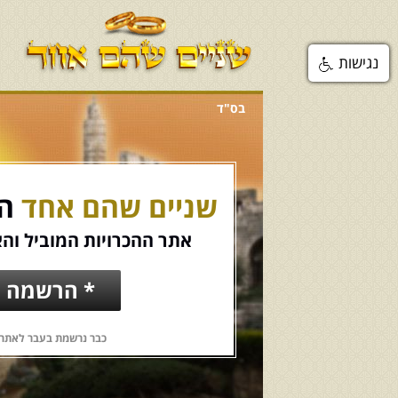
נגישות
בס"ד
שניים שהם אחד
הכ
אתר ההכרויות המוביל והא
* הרשמה ח
כבר נרשמת בעבר לאתר?