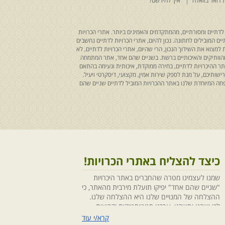
 דואר בוואלה
איך להירשם?
לדתיים ומסורתיים, מהמתקדמים והאמינים ביותר. אתרי הכרויות
ים המובילים לחתונה. נכון להיום, אתרי הכרויות לדתיים נחשבים
למצוא את השידוך הנכון, הרי שהיום, אתרי הכרויות לדתיים, לא
 מהוותיקים והאיכותיים ברשת. בשניים שהם אחד, אתר המתמחה
ר ההיכרויות לדתיים, בחירה ממוקדת, איכותית ונעימה בהתאם
ותיכם, על מנת לספק שירות אמין, מקצועי, דיסקרטי ויעיל.
חה המיוחדת שלנו באתר ההכרויות המוביל לדתיים שניים שהם
כיצד להצליח באתרי הכרויות!
שמנו לעצמינו מטרה שהחברים באתר היכרויות
"שניים שהם אחד" יפיקו תועלת מירבית מהאתר, כי
ההצלחה של המנויים שלנו היא ההצלחה שלנו.
לכן ישבנו וחשבנו ,ערכנו סטטיסטיקות וקבוצות
מיקוד, בחנו התנהגויות ומגמות והמסקנה החד
קרא/י עוד