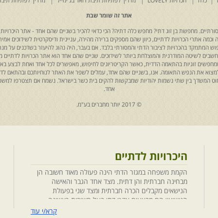
כלה
הכרויות LOVELY
מדריך לפתיחת תיבת דואר בג'ימייל
מדריך לפתיחת תיבת
אתר זה שומר שבת
רתיים. מחפשת בן זוג דתי? מחפש כלה דתיה? הכי כדאי להכיר בשניים שהם אחד - אתר היכרויות 
כמה אתרי הכרויות לדתיים, כיוון שהם מספקים ברירה מהירה, עניינית ודיסקרטית לשידוכים אמיתי
יפוש המתמקד בהכרויות לציבור הדתי והמסורתי בלבד. אם בעבר, היה נהוג להיעזר בשדכנים על מנת 
 נחשבים לשיטה המודרנית והמוצלחת ביותר לשידוכים. שניים שהם אחד הוא אתר הכרויות לדתיים
ת שמחפשים זוגיות בהתאמה הדדית, כאשר הקריטריונים לחיפוש, מאפשרים לכל אחד ואחת לבצע באת
למצוא את הנפש התאומה. אנו, בשניים שהם אחד, עמלים לשפר את האתר לנוחיותכם ובהתאם לדריש
 החוט המשדך בין שתי נשמות יהודיות שמבקשות להקים בית כשר בישראל. נשמח אם תצטרפו למשפ
אחד.
© 2017 יותר מחברים בע"מ.
היכרויות לדתיים
הקמת משפחה במגזר הדתי הינה פעולה מאוד חשובה הן
מבחינה חברתית והן דתית. מצד אחד הגבר והאישה
הנישאים מקבלים הכרה חברתית ומצד שני בפעולת
הנישואין הם מבצעים אקט דתי בעל חשיבות ראשונה
במעלה. חשוב לציין בהקשר זה שגם הגורמים למפגש
קרא/י עוד