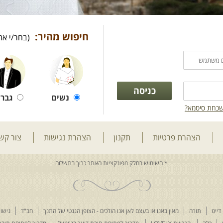
חיפוש מהיר:
(בחר/י את
נשים
גברי
כחת סיסמא?
הצהרת פרטיות
תקנון
הצהרת נגישות
צור קש
דייט
תורה
מאין באנו או בעצם לאן אנו הולכים - הצופן הגנטי של התנך
חב"ד
נישוא