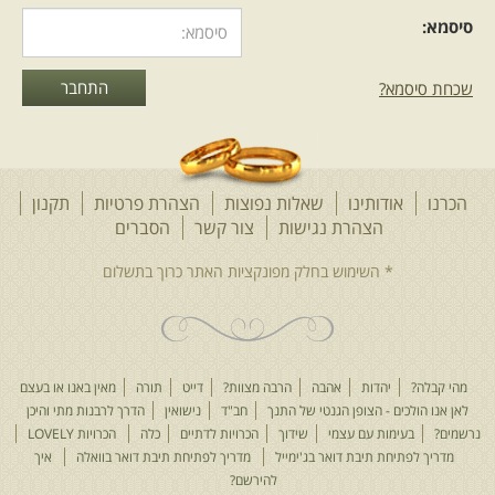
סיסמא:
שכחת סיסמא?
הכרנו
אודותינו
שאלות נפוצות
הצהרת פרטיות
תקנון
הצהרת נגישות
צור קשר
הסברים
מהי קבלה?
יהדות
אהבה
הרבה מצוות?
דייט
תורה
מאין באנו או בעצם
לאן אנו הולכים - הצופן הגנטי של התנך
חב"ד
נישואין
הדרך לרבנות מתי והיכן
נרשמים?
בעימות עם עצמי
שידוך
הכרויות לדתיים
כלה
הכרויות LOVELY
מדריך לפתיחת תיבת דואר בג'ימייל
מדריך לפתיחת תיבת דואר בוואלה
איך
להירשם?