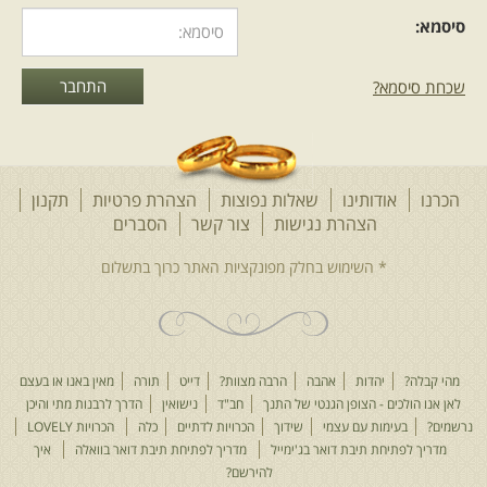
סיסמא:
שכחת סיסמא?
הכרנו
אודותינו
שאלות נפוצות
הצהרת פרטיות
תקנון
הצהרת נגישות
צור קשר
הסברים
מהי קבלה?
יהדות
אהבה
הרבה מצוות?
דייט
תורה
מאין באנו או בעצם
לאן אנו הולכים - הצופן הגנטי של התנך
חב"ד
נישואין
הדרך לרבנות מתי והיכן
נרשמים?
בעימות עם עצמי
שידוך
הכרויות לדתיים
כלה
הכרויות LOVELY
מדריך לפתיחת תיבת דואר בג'ימייל
מדריך לפתיחת תיבת דואר בוואלה
איך
להירשם?