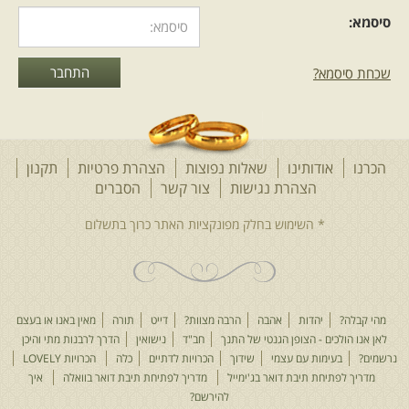
סיסמא:
שכחת סיסמא?
הכרנו
אודותינו
שאלות נפוצות
הצהרת פרטיות
תקנון
הצהרת נגישות
צור קשר
הסברים
מהי קבלה?
יהדות
אהבה
הרבה מצוות?
דייט
תורה
מאין באנו או בעצם
לאן אנו הולכים - הצופן הגנטי של התנך
חב"ד
נישואין
הדרך לרבנות מתי והיכן
נרשמים?
בעימות עם עצמי
שידוך
הכרויות לדתיים
כלה
הכרויות LOVELY
מדריך לפתיחת תיבת דואר בג'ימייל
מדריך לפתיחת תיבת דואר בוואלה
איך
להירשם?