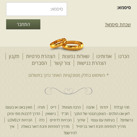
סיסמא:
שכחת סיסמא?
הכרנו
אודותינו
שאלות נפוצות
הצהרת פרטיות
תקנון
הצהרת נגישות
צור קשר
הסברים
מהי קבלה?
יהדות
אהבה
הרבה מצוות?
דייט
תורה
מאין באנו או בעצם
לאן אנו הולכים - הצופן הגנטי של התנך
חב"ד
נישואין
הדרך לרבנות מתי והיכן
נרשמים?
בעימות עם עצמי
שידוך
הכרויות לדתיים
כלה
הכרויות LOVELY
מדריך לפתיחת תיבת דואר בג'ימייל
מדריך לפתיחת תיבת דואר בוואלה
איך
להירשם?