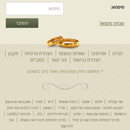
סיסמא:
שכחת סיסמא?
הכרנו
אודותינו
שאלות נפוצות
הצהרת פרטיות
תקנון
הצהרת נגישות
צור קשר
הסברים
מהי קבלה?
יהדות
אהבה
הרבה מצוות?
דייט
תורה
מאין באנו או בעצם
לאן אנו הולכים - הצופן הגנטי של התנך
חב"ד
נישואין
הדרך לרבנות מתי והיכן
נרשמים?
בעימות עם עצמי
שידוך
הכרויות לדתיים
כלה
הכרויות LOVELY
מדריך לפתיחת תיבת דואר בג'ימייל
מדריך לפתיחת תיבת דואר בוואלה
איך
להירשם?