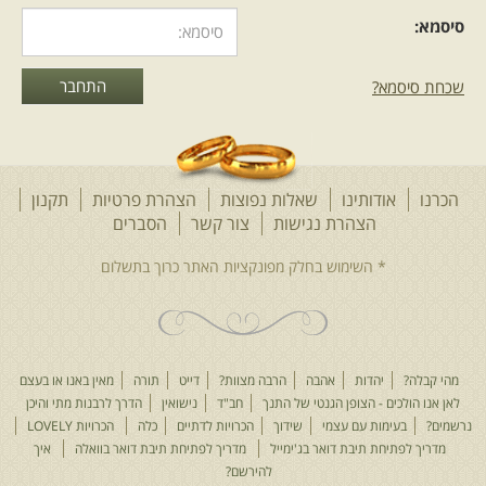
סיסמא:
שכחת סיסמא?
הכרנו
אודותינו
שאלות נפוצות
הצהרת פרטיות
תקנון
הצהרת נגישות
צור קשר
הסברים
מהי קבלה?
יהדות
אהבה
הרבה מצוות?
דייט
תורה
מאין באנו או בעצם
לאן אנו הולכים - הצופן הגנטי של התנך
חב"ד
נישואין
הדרך לרבנות מתי והיכן
נרשמים?
בעימות עם עצמי
שידוך
הכרויות לדתיים
כלה
הכרויות LOVELY
מדריך לפתיחת תיבת דואר בג'ימייל
מדריך לפתיחת תיבת דואר בוואלה
איך
להירשם?