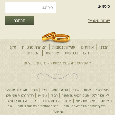
סיסמא:
שכחת סיסמא?
הכרנו
אודותינו
שאלות נפוצות
הצהרת פרטיות
תקנון
הצהרת נגישות
צור קשר
הסברים
מהי קבלה?
יהדות
אהבה
הרבה מצוות?
דייט
תורה
מאין באנו או בעצם
לאן אנו הולכים - הצופן הגנטי של התנך
חב"ד
נישואין
הדרך לרבנות מתי והיכן
נרשמים?
בעימות עם עצמי
שידוך
הכרויות לדתיים
כלה
הכרויות LOVELY
מדריך לפתיחת תיבת דואר בג'ימייל
מדריך לפתיחת תיבת דואר בוואלה
איך
להירשם?