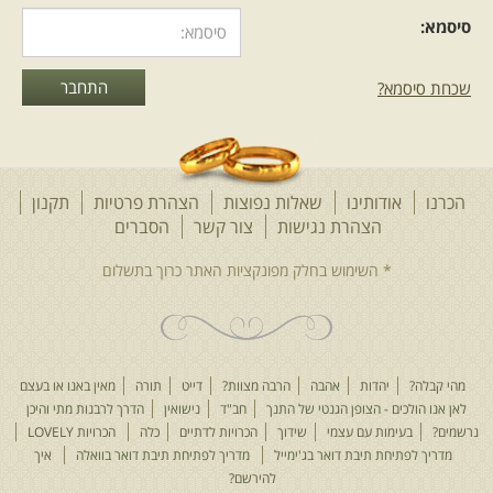
סיסמא:
שכחת סיסמא?
הכרנו
אודותינו
שאלות נפוצות
הצהרת פרטיות
תקנון
הצהרת נגישות
צור קשר
הסברים
מהי קבלה?
יהדות
אהבה
הרבה מצוות?
דייט
תורה
מאין באנו או בעצם
לאן אנו הולכים - הצופן הגנטי של התנך
חב"ד
נישואין
הדרך לרבנות מתי והיכן
נרשמים?
בעימות עם עצמי
שידוך
הכרויות לדתיים
כלה
הכרויות LOVELY
מדריך לפתיחת תיבת דואר בג'ימייל
מדריך לפתיחת תיבת דואר בוואלה
איך
להירשם?