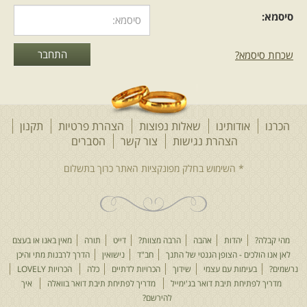
סיסמא:
שכחת סיסמא?
הכרנו
אודותינו
שאלות נפוצות
הצהרת פרטיות
תקנון
הצהרת נגישות
צור קשר
הסברים
מהי קבלה?
יהדות
אהבה
הרבה מצוות?
דייט
תורה
מאין באנו או בעצם
לאן אנו הולכים - הצופן הגנטי של התנך
חב"ד
נישואין
הדרך לרבנות מתי והיכן
נרשמים?
בעימות עם עצמי
שידוך
הכרויות לדתיים
כלה
הכרויות LOVELY
מדריך לפתיחת תיבת דואר בג'ימייל
מדריך לפתיחת תיבת דואר בוואלה
איך
להירשם?