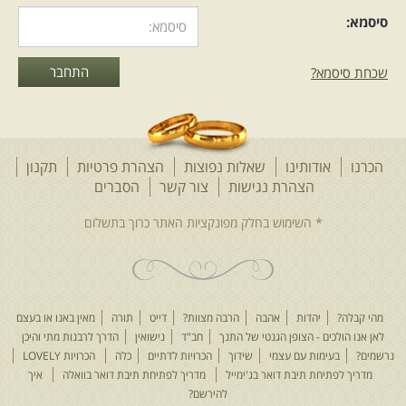
סיסמא:
שכחת סיסמא?
הכרנו
אודותינו
שאלות נפוצות
הצהרת פרטיות
תקנון
הצהרת נגישות
צור קשר
הסברים
מהי קבלה?
יהדות
אהבה
הרבה מצוות?
דייט
תורה
מאין באנו או בעצם
לאן אנו הולכים - הצופן הגנטי של התנך
חב"ד
נישואין
הדרך לרבנות מתי והיכן
נרשמים?
בעימות עם עצמי
שידוך
הכרויות לדתיים
כלה
הכרויות LOVELY
מדריך לפתיחת תיבת דואר בג'ימייל
מדריך לפתיחת תיבת דואר בוואלה
איך
להירשם?