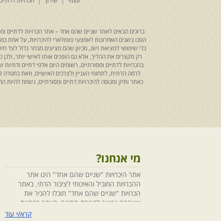
עצמי
שידוך
הכרויות לדתיים
ברוכים הבאים לאתר שניים שהם אחד – אתר הכרויות לדתיים ומסו
הפכו בשנים האחרונות לאמצעי פופולארי להיכרויות, על אחת כמה ו
כלי שימושי למציאת זיווג, מכיוון שהם מציעים מבחר גדול לצד ח
רק מקצרים את ההליך, אלא גם הופכים אותו לאישי יותר, ולכן
בהכרויות לדתיים ומסורתיים, רשומים היום אלפי דתיים ודתיו
לרמה הדתית, לתחומי העניין ולצרכים האישיים, וזאת במטרה 
כאתר ותיק ומנוסה להיכרויות דתיים ומסורתיים, נשמח להיות
מי אנחנו?
אתר היכרויות "שניים שהם אחד" הינו אתר
ההכרויות המוביל והאיכותי לציבור הדתי. באתר
הכרויות "שניים שהם אחד" תוכלו להכיר את
שאהבה נפשך למטרת חתונה, באתר הכרויות
"שניים שהם אחד" הושקעו מחשבה ומאמצים
קרא/י עוד