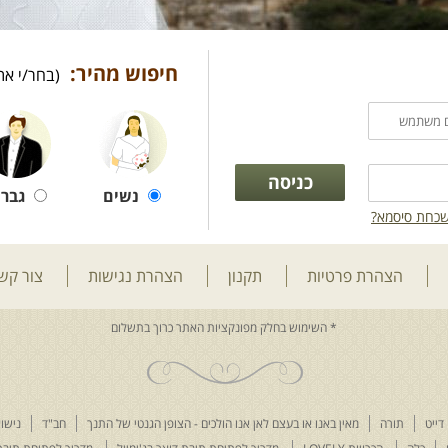
חיפוש מהיר:
(בחר/י את
נשים
גברי
כחת סיסמא?
הצהרת פרטיות
תקנון
הצהרת נגישות
צור קש
דייט
תורה
מאין באנו או בעצם לאן אנו הולכים - הצופן הגנטי של התנך
חב"ד
נישוא