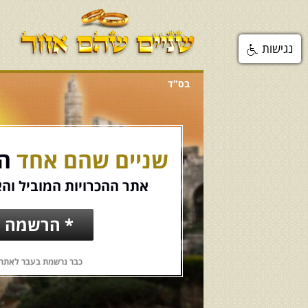
נגישות
בס"ד
שניים שהם אחד
הכ
אתר ההכרויות המוביל והא
* הרשמה ח
כבר נרשמת בעבר לאתר?