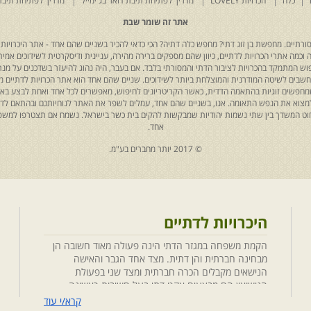
כלה
הכרויות LOVELY
מדריך לפתיחת תיבת דואר בג'ימייל
מדריך לפתיחת תיבת
אתר זה שומר שבת
רתיים. מחפשת בן זוג דתי? מחפש כלה דתיה? הכי כדאי להכיר בשניים שהם אחד - אתר היכרויות 
כמה אתרי הכרויות לדתיים, כיוון שהם מספקים ברירה מהירה, עניינית ודיסקרטית לשידוכים אמיתי
יפוש המתמקד בהכרויות לציבור הדתי והמסורתי בלבד. אם בעבר, היה נהוג להיעזר בשדכנים על מנת 
 נחשבים לשיטה המודרנית והמוצלחת ביותר לשידוכים. שניים שהם אחד הוא אתר הכרויות לדתיים
ת שמחפשים זוגיות בהתאמה הדדית, כאשר הקריטריונים לחיפוש, מאפשרים לכל אחד ואחת לבצע באת
למצוא את הנפש התאומה. אנו, בשניים שהם אחד, עמלים לשפר את האתר לנוחיותכם ובהתאם לדריש
 החוט המשדך בין שתי נשמות יהודיות שמבקשות להקים בית כשר בישראל. נשמח אם תצטרפו למשפ
אחד.
© 2017 יותר מחברים בע"מ.
היכרויות לדתיים
הקמת משפחה במגזר הדתי הינה פעולה מאוד חשובה הן
מבחינה חברתית והן דתית. מצד אחד הגבר והאישה
הנישאים מקבלים הכרה חברתית ומצד שני בפעולת
הנישואין הם מבצעים אקט דתי בעל חשיבות ראשונה
במעלה. חשוב לציין בהקשר זה שגם הגורמים למפגש
קרא/י עוד