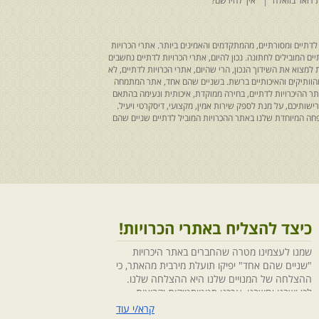
 דואר בוואלה
איך להירשם?
לדתיים ומסורתיים, מהמתקדמים והאמינים ביותר. אתרי הכרויות
ים המובילים לחתונה. נכון להיום, אתרי הכרויות לדתיים נחשבים
למצוא את השידוך הנכון, הרי שהיום, אתרי הכרויות לדתיים, לא
 מהוותיקים והאיכותיים ברשת. בשניים שהם אחד, אתר המתמחה
ר ההיכרויות לדתיים, בחירה ממוקדת, איכותית ונעימה בהתאם
ותיכם, על מנת לספק שירות אמין, מקצועי, דיסקרטי ויעיל.
חה המיוחדת שלנו באתר ההכרויות המוביל לדתיים שניים שהם
כיצד להצליח באתרי הכרויות!
שמנו לעצמינו מטרה שהחברים באתר היכרויות
"שניים שהם אחד" יפיקו תועלת מירבית מהאתר, כי
ההצלחה של המנויים שלנו היא ההצלחה שלנו.
לכן ישבנו וחשבנו ,ערכנו סטטיסטיקות וקבוצות
מיקוד, בחנו התנהגויות ומגמות והמסקנה החד
קרא/י עוד