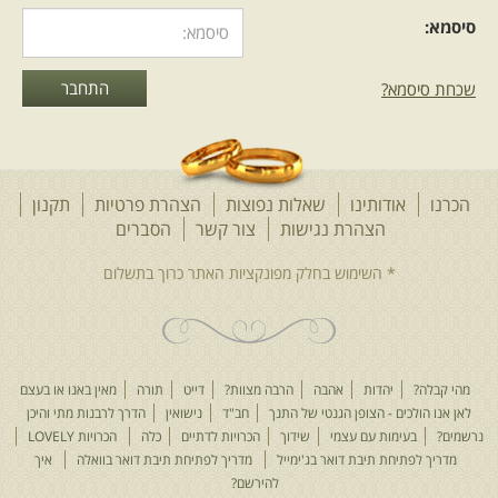
סיסמא:
שכחת סיסמא?
הכרנו
אודותינו
שאלות נפוצות
הצהרת פרטיות
תקנון
הצהרת נגישות
צור קשר
הסברים
מהי קבלה?
יהדות
אהבה
הרבה מצוות?
דייט
תורה
מאין באנו או בעצם
לאן אנו הולכים - הצופן הגנטי של התנך
חב"ד
נישואין
הדרך לרבנות מתי והיכן
נרשמים?
בעימות עם עצמי
שידוך
הכרויות לדתיים
כלה
הכרויות LOVELY
מדריך לפתיחת תיבת דואר בג'ימייל
מדריך לפתיחת תיבת דואר בוואלה
איך
להירשם?