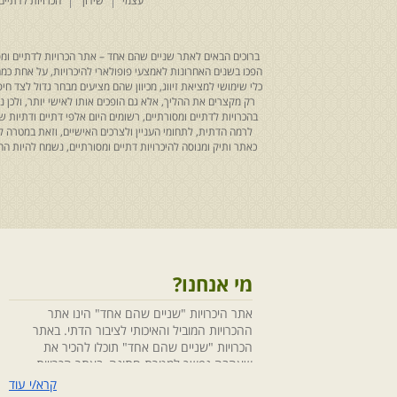
עצמי
שידוך
הכרויות לדתיים
ברוכים הבאים לאתר שניים שהם אחד – אתר הכרויות לדתיים ומסו
הפכו בשנים האחרונות לאמצעי פופולארי להיכרויות, על אחת כמה ו
כלי שימושי למציאת זיווג, מכיוון שהם מציעים מבחר גדול לצד ח
רק מקצרים את ההליך, אלא גם הופכים אותו לאישי יותר, ולכן
בהכרויות לדתיים ומסורתיים, רשומים היום אלפי דתיים ודתיו
לרמה הדתית, לתחומי העניין ולצרכים האישיים, וזאת במטרה 
כאתר ותיק ומנוסה להיכרויות דתיים ומסורתיים, נשמח להיות
מי אנחנו?
אתר היכרויות "שניים שהם אחד" הינו אתר
ההכרויות המוביל והאיכותי לציבור הדתי. באתר
הכרויות "שניים שהם אחד" תוכלו להכיר את
שאהבה נפשך למטרת חתונה, באתר הכרויות
"שניים שהם אחד" הושקעו מחשבה ומאמצים
קרא/י עוד