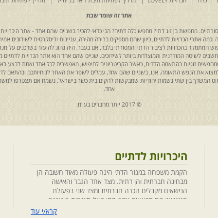
כלה
הכרויות LOVELY
מדריך לפתיחת תיבת דואר בג'ימייל
מדריך לפתיחת תיבת
אתר זה שומר שבת
רתיים. מחפשת בן זוג דתי? מחפש כלה דתיה? הכי כדאי להכיר בשניים שהם אחד - אתר היכרויות 
כמה אתרי הכרויות לדתיים, כיוון שהם מספקים ברירה מהירה, עניינית ודיסקרטית לשידוכים אמיתי
יפוש המתמקד בהכרויות לציבור הדתי והמסורתי בלבד. אם בעבר, היה נהוג להיעזר בשדכנים על מנת 
 נחשבים לשיטה המודרנית והמוצלחת ביותר לשידוכים. שניים שהם אחד הוא אתר הכרויות לדתיים
ת שמחפשים זוגיות בהתאמה הדדית, כאשר הקריטריונים לחיפוש, מאפשרים לכל אחד ואחת לבצע באת
למצוא את הנפש התאומה. אנו, בשניים שהם אחד, עמלים לשפר את האתר לנוחיותכם ובהתאם לדריש
 החוט המשדך בין שתי נשמות יהודיות שמבקשות להקים בית כשר בישראל. נשמח אם תצטרפו למשפ
אחד.
© 2017 יותר מחברים בע"מ.
היכרויות לדתיים
הקמת משפחה במגזר הדתי הינה פעולה מאוד חשובה הן
מבחינה חברתית והן דתית. מצד אחד הגבר והאישה
הנישאים מקבלים הכרה חברתית ומצד שני בפעולת
הנישואין הם מבצעים אקט דתי בעל חשיבות ראשונה
במעלה. חשוב לציין בהקשר זה שגם הגורמים למפגש
קרא/י עוד