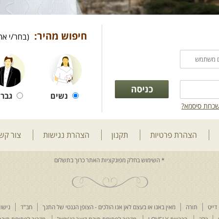
חיפוש מהיר:
(בחר/י את
נשים
גברי
כחת סיסמא?
הצהרת פרטיות
תקנון
הצהרת נגישות
צור קש
דייט
תורה
מאין באנו או בעצם לאן אנו הולכים - הצופן הגנטי של התנך
חב"ד
נישוא