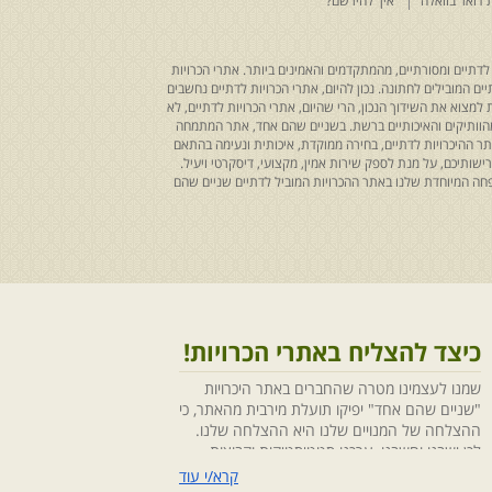
 דואר בוואלה
איך להירשם?
לדתיים ומסורתיים, מהמתקדמים והאמינים ביותר. אתרי הכרויות
ים המובילים לחתונה. נכון להיום, אתרי הכרויות לדתיים נחשבים
למצוא את השידוך הנכון, הרי שהיום, אתרי הכרויות לדתיים, לא
 מהוותיקים והאיכותיים ברשת. בשניים שהם אחד, אתר המתמחה
ר ההיכרויות לדתיים, בחירה ממוקדת, איכותית ונעימה בהתאם
ותיכם, על מנת לספק שירות אמין, מקצועי, דיסקרטי ויעיל.
חה המיוחדת שלנו באתר ההכרויות המוביל לדתיים שניים שהם
כיצד להצליח באתרי הכרויות!
שמנו לעצמינו מטרה שהחברים באתר היכרויות
"שניים שהם אחד" יפיקו תועלת מירבית מהאתר, כי
ההצלחה של המנויים שלנו היא ההצלחה שלנו.
לכן ישבנו וחשבנו ,ערכנו סטטיסטיקות וקבוצות
מיקוד, בחנו התנהגויות ומגמות והמסקנה החד
קרא/י עוד