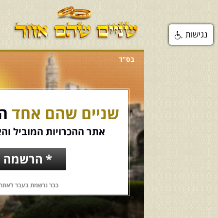
נגישות
בס"ד
שניים שהם אחד
הכ
אתר ההכרויות המוביל והא
* הרשמה ח
כבר נרשמת בעבר לאתר?