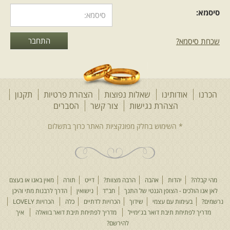
סיסמא:
שכחת סיסמא?
הכרנו
אודותינו
שאלות נפוצות
הצהרת פרטיות
תקנון
הצהרת נגישות
צור קשר
הסברים
מהי קבלה?
יהדות
אהבה
הרבה מצוות?
דייט
תורה
מאין באנו או בעצם
לאן אנו הולכים - הצופן הגנטי של התנך
חב"ד
נישואין
הדרך לרבנות מתי והיכן
נרשמים?
בעימות עם עצמי
שידוך
הכרויות לדתיים
כלה
הכרויות LOVELY
מדריך לפתיחת תיבת דואר בג'ימייל
מדריך לפתיחת תיבת דואר בוואלה
איך
להירשם?