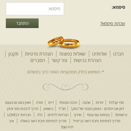
סיסמא:
שכחת סיסמא?
הכרנו
אודותינו
שאלות נפוצות
הצהרת פרטיות
תקנון
הצהרת נגישות
צור קשר
הסברים
מהי קבלה?
יהדות
אהבה
הרבה מצוות?
דייט
תורה
מאין באנו או בעצם
לאן אנו הולכים - הצופן הגנטי של התנך
חב"ד
נישואין
הדרך לרבנות מתי והיכן
נרשמים?
בעימות עם עצמי
שידוך
הכרויות לדתיים
כלה
הכרויות LOVELY
מדריך לפתיחת תיבת דואר בג'ימייל
מדריך לפתיחת תיבת דואר בוואלה
איך
להירשם?