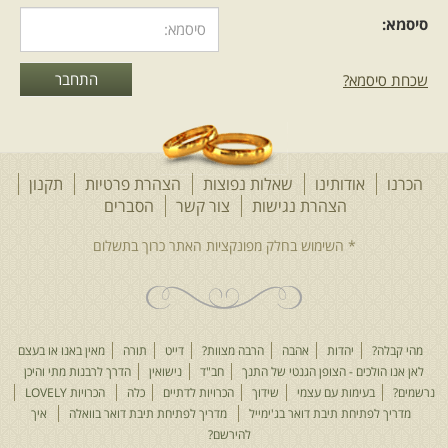
סיסמא:
שכחת סיסמא?
הכרנו
אודותינו
שאלות נפוצות
הצהרת פרטיות
תקנון
הצהרת נגישות
צור קשר
הסברים
מהי קבלה?
יהדות
אהבה
הרבה מצוות?
דייט
תורה
מאין באנו או בעצם
לאן אנו הולכים - הצופן הגנטי של התנך
חב"ד
נישואין
הדרך לרבנות מתי והיכן
נרשמים?
בעימות עם עצמי
שידוך
הכרויות לדתיים
כלה
הכרויות LOVELY
מדריך לפתיחת תיבת דואר בג'ימייל
מדריך לפתיחת תיבת דואר בוואלה
איך
להירשם?