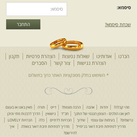
סיסמא:
שכחת סיסמא?
הכרנו
אודותינו
שאלות נפוצות
הצהרת פרטיות
תקנון
הצהרת נגישות
צור קשר
הסברים
מהי קבלה?
יהדות
אהבה
הרבה מצוות?
דייט
תורה
מאין באנו או בעצם
לאן אנו הולכים - הצופן הגנטי של התנך
חב"ד
נישואין
הדרך לרבנות מתי והיכן
נרשמים?
בעימות עם עצמי
שידוך
הכרויות לדתיים
כלה
הכרויות LOVELY
מדריך לפתיחת תיבת דואר בג'ימייל
מדריך לפתיחת תיבת דואר בוואלה
איך
להירשם?