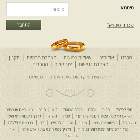
סיסמא:
שכחת סיסמא?
הכרנו
אודותינו
שאלות נפוצות
הצהרת פרטיות
תקנון
הצהרת נגישות
צור קשר
הסברים
מהי קבלה?
יהדות
אהבה
הרבה מצוות?
דייט
תורה
מאין באנו או בעצם
לאן אנו הולכים - הצופן הגנטי של התנך
חב"ד
נישואין
הדרך לרבנות מתי והיכן
נרשמים?
בעימות עם עצמי
שידוך
הכרויות לדתיים
כלה
הכרויות LOVELY
מדריך לפתיחת תיבת דואר בג'ימייל
מדריך לפתיחת תיבת דואר בוואלה
איך
להירשם?