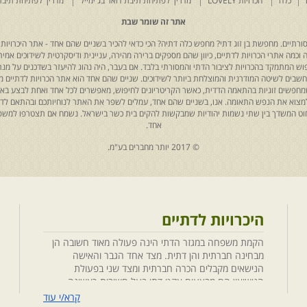
כלה
הכרויות LOVELY
מדריך לפתיחת תיבת דואר בג'ימייל
מדריך לפתיחת תיבת
אתר זה שומר שבת
רתיים. מחפשת בן זוג דתי? מחפש כלה דתיה? הכי כדאי להכיר בשניים שהם אחד - אתר היכרויות 
כמה אתרי הכרויות לדתיים, כיוון שהם מספקים ברירה מהירה, עניינית ודיסקרטית לשידוכים אמיתי
יפוש המתמקד בהכרויות לציבור הדתי והמסורתי בלבד. אם בעבר, היה נהוג להיעזר בשדכנים על מנת 
 נחשבים לשיטה המודרנית והמוצלחת ביותר לשידוכים. שניים שהם אחד הוא אתר הכרויות לדתיים
ת שמחפשים זוגיות בהתאמה הדדית, כאשר הקריטריונים לחיפוש, מאפשרים לכל אחד ואחת לבצע באת
למצוא את הנפש התאומה. אנו, בשניים שהם אחד, עמלים לשפר את האתר לנוחיותכם ובהתאם לדריש
 החוט המשדך בין שתי נשמות יהודיות שמבקשות להקים בית כשר בישראל. נשמח אם תצטרפו למשפ
אחד.
© 2017 יותר מחברים בע"מ.
היכרויות לדתיים
הקמת משפחה במגזר הדתי הינה פעולה מאוד חשובה הן
מבחינה חברתית והן דתית. מצד אחד הגבר והאישה
הנישאים מקבלים הכרה חברתית ומצד שני בפעולת
הנישואין הם מבצעים אקט דתי בעל חשיבות ראשונה
במעלה. חשוב לציין בהקשר זה שגם הגורמים למפגש
קרא/י עוד