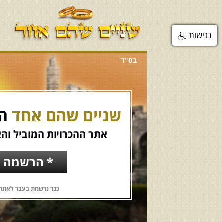
נגישות
בס"ד
שניים שהם אחד
הכ
אתר ההכרויות המוביל והא
* הרשמה ח
כבר נרשמת בעבר לאתר?