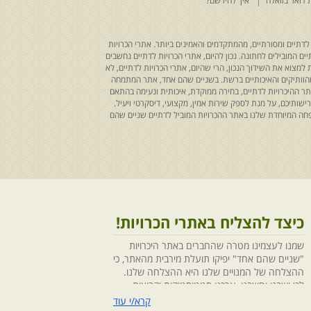
 דואר בוואלה
איך להירשם?
לדתיים ומסורתיים, מהמתקדמים והאמינים ביותר. אתרי הכרויות
ים המובילים לחתונה. נכון להיום, אתרי הכרויות לדתיים נחשבים
למצוא את השידוך הנכון, הרי שהיום, אתרי הכרויות לדתיים, לא
 מהוותיקים והאיכותיים ברשת. בשניים שהם אחד, אתר המתמחה
ר ההיכרויות לדתיים, בחירה ממוקדת, איכותית ונעימה בהתאם
ותיכם, על מנת לספק שירות אמין, מקצועי, דיסקרטי ויעיל.
חה המיוחדת שלנו באתר ההכרויות המוביל לדתיים שניים שהם
כיצד להצליח באתרי הכרויות!
שמנו לעצמינו מטרה שהחברים באתר היכרויות
"שניים שהם אחד" יפיקו תועלת מירבית מהאתר, כי
ההצלחה של המנויים שלנו היא ההצלחה שלנו.
לכן ישבנו וחשבנו ,ערכנו סטטיסטיקות וקבוצות
מיקוד, בחנו התנהגויות ומגמות והמסקנה החד
קרא/י עוד