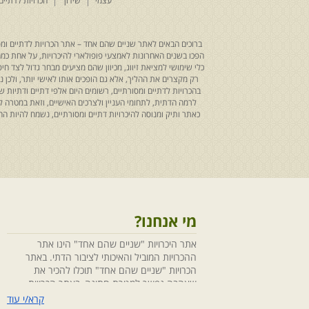
עצמי
שידוך
הכרויות לדתיים
ברוכים הבאים לאתר שניים שהם אחד – אתר הכרויות לדתיים ומסו
הפכו בשנים האחרונות לאמצעי פופולארי להיכרויות, על אחת כמה ו
כלי שימושי למציאת זיווג, מכיוון שהם מציעים מבחר גדול לצד ח
רק מקצרים את ההליך, אלא גם הופכים אותו לאישי יותר, ולכן
בהכרויות לדתיים ומסורתיים, רשומים היום אלפי דתיים ודתיו
לרמה הדתית, לתחומי העניין ולצרכים האישיים, וזאת במטרה 
כאתר ותיק ומנוסה להיכרויות דתיים ומסורתיים, נשמח להיות
מי אנחנו?
אתר היכרויות "שניים שהם אחד" הינו אתר
ההכרויות המוביל והאיכותי לציבור הדתי. באתר
הכרויות "שניים שהם אחד" תוכלו להכיר את
שאהבה נפשך למטרת חתונה, באתר הכרויות
"שניים שהם אחד" הושקעו מחשבה ומאמצים
קרא/י עוד