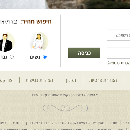
חיפוש מהיר:
(בחר/י את
נשים
גברי
כחת סיסמא?
הצהרת פרטיות
תקנון
הצהרת נגישות
צור קש
דייט
תורה
מאין באנו או בעצם לאן אנו הולכים - הצופן הגנטי של התנך
חב"ד
נישוא