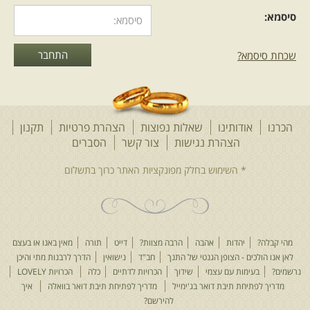
סיסמא:
שכחת סיסמא?
הכרנו
אודותינו
שאלות נפוצות
הצהרת פרטיות
תקנון
הצהרת נגישות
צור קשר
הסברים
מהי קבלה?
יהדות
אהבה
הרבה מצוות?
דייט
תורה
מאין באנו או בעצם
לאן אנו הולכים - הצופן הגנטי של התנך
חב"ד
נישואין
הדרך לרבנות מתי והיכן
נרשמים?
בעימות עם עצמי
שידוך
הכרויות לדתיים
כלה
הכרויות LOVELY
מדריך לפתיחת תיבת דואר בג'ימייל
מדריך לפתיחת תיבת דואר בוואלה
איך
להירשם?