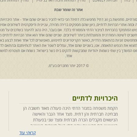
כלה
הכרויות LOVELY
מדריך לפתיחת תיבת דואר בג'ימייל
מדריך לפתיחת תיבת
אתר זה שומר שבת
רתיים. מחפשת בן זוג דתי? מחפש כלה דתיה? הכי כדאי להכיר בשניים שהם אחד - אתר היכרויות 
כמה אתרי הכרויות לדתיים, כיוון שהם מספקים ברירה מהירה, עניינית ודיסקרטית לשידוכים אמיתי
יפוש המתמקד בהכרויות לציבור הדתי והמסורתי בלבד. אם בעבר, היה נהוג להיעזר בשדכנים על מנת 
 נחשבים לשיטה המודרנית והמוצלחת ביותר לשידוכים. שניים שהם אחד הוא אתר הכרויות לדתיים
ת שמחפשים זוגיות בהתאמה הדדית, כאשר הקריטריונים לחיפוש, מאפשרים לכל אחד ואחת לבצע באת
למצוא את הנפש התאומה. אנו, בשניים שהם אחד, עמלים לשפר את האתר לנוחיותכם ובהתאם לדריש
 החוט המשדך בין שתי נשמות יהודיות שמבקשות להקים בית כשר בישראל. נשמח אם תצטרפו למשפ
אחד.
© 2017 יותר מחברים בע"מ.
היכרויות לדתיים
הקמת משפחה במגזר הדתי הינה פעולה מאוד חשובה הן
מבחינה חברתית והן דתית. מצד אחד הגבר והאישה
הנישאים מקבלים הכרה חברתית ומצד שני בפעולת
הנישואין הם מבצעים אקט דתי בעל חשיבות ראשונה
במעלה. חשוב לציין בהקשר זה שגם הגורמים למפגש
קרא/י עוד