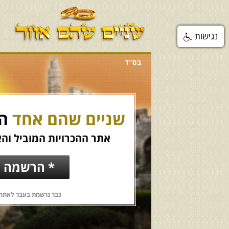
נגישות
בס"ד
שניים שהם אחד
הכ
אתר ההכרויות המוביל והא
* הרשמה ח
כבר נרשמת בעבר לאתר?