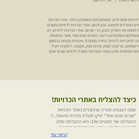
 דואר בוואלה
איך להירשם?
לדתיים ומסורתיים, מהמתקדמים והאמינים ביותר. אתרי הכרויות
ים המובילים לחתונה. נכון להיום, אתרי הכרויות לדתיים נחשבים
למצוא את השידוך הנכון, הרי שהיום, אתרי הכרויות לדתיים, לא
 מהוותיקים והאיכותיים ברשת. בשניים שהם אחד, אתר המתמחה
ר ההיכרויות לדתיים, בחירה ממוקדת, איכותית ונעימה בהתאם
ותיכם, על מנת לספק שירות אמין, מקצועי, דיסקרטי ויעיל.
חה המיוחדת שלנו באתר ההכרויות המוביל לדתיים שניים שהם
כיצד להצליח באתרי הכרויות!
שמנו לעצמינו מטרה שהחברים באתר היכרויות
"שניים שהם אחד" יפיקו תועלת מירבית מהאתר, כי
ההצלחה של המנויים שלנו היא ההצלחה שלנו.
לכן ישבנו וחשבנו ,ערכנו סטטיסטיקות וקבוצות
מיקוד, בחנו התנהגויות ומגמות והמסקנה החד
קרא/י עוד