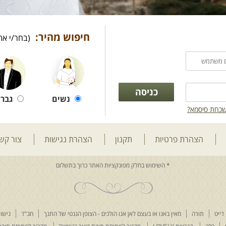
חיפוש מהיר:
(בחר/י את
נשים
גברי
כחת סיסמא?
הצהרת פרטיות
תקנון
הצהרת נגישות
צור קש
דייט
תורה
מאין באנו או בעצם לאן אנו הולכים - הצופן הגנטי של התנך
חב"ד
נישוא