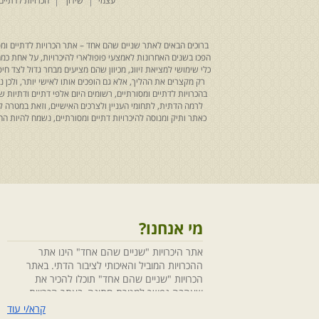
עצמי
שידוך
הכרויות לדתיים
ברוכים הבאים לאתר שניים שהם אחד – אתר הכרויות לדתיים ומסו
הפכו בשנים האחרונות לאמצעי פופולארי להיכרויות, על אחת כמה ו
כלי שימושי למציאת זיווג, מכיוון שהם מציעים מבחר גדול לצד ח
רק מקצרים את ההליך, אלא גם הופכים אותו לאישי יותר, ולכן
בהכרויות לדתיים ומסורתיים, רשומים היום אלפי דתיים ודתיו
לרמה הדתית, לתחומי העניין ולצרכים האישיים, וזאת במטרה 
כאתר ותיק ומנוסה להיכרויות דתיים ומסורתיים, נשמח להיות
מי אנחנו?
אתר היכרויות "שניים שהם אחד" הינו אתר
ההכרויות המוביל והאיכותי לציבור הדתי. באתר
הכרויות "שניים שהם אחד" תוכלו להכיר את
שאהבה נפשך למטרת חתונה, באתר הכרויות
"שניים שהם אחד" הושקעו מחשבה ומאמצים
קרא/י עוד