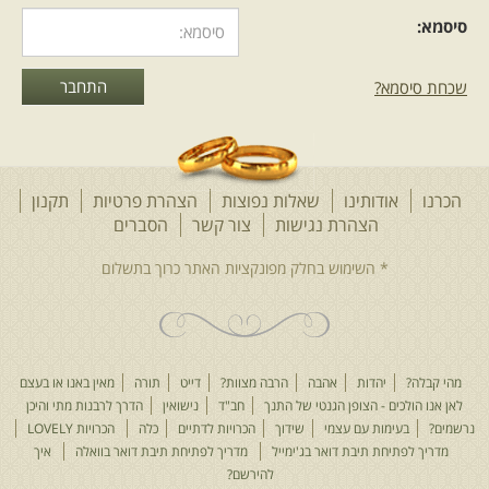
סיסמא:
שכחת סיסמא?
הכרנו
אודותינו
שאלות נפוצות
הצהרת פרטיות
תקנון
הצהרת נגישות
צור קשר
הסברים
מהי קבלה?
יהדות
אהבה
הרבה מצוות?
דייט
תורה
מאין באנו או בעצם
לאן אנו הולכים - הצופן הגנטי של התנך
חב"ד
נישואין
הדרך לרבנות מתי והיכן
נרשמים?
בעימות עם עצמי
שידוך
הכרויות לדתיים
כלה
הכרויות LOVELY
מדריך לפתיחת תיבת דואר בג'ימייל
מדריך לפתיחת תיבת דואר בוואלה
איך
להירשם?