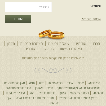
סיסמא:
שכחת סיסמא?
הכרנו
אודותינו
שאלות נפוצות
הצהרת פרטיות
תקנון
הצהרת נגישות
צור קשר
הסברים
מהי קבלה?
יהדות
אהבה
הרבה מצוות?
דייט
תורה
מאין באנו או בעצם
לאן אנו הולכים - הצופן הגנטי של התנך
חב"ד
נישואין
הדרך לרבנות מתי והיכן
נרשמים?
בעימות עם עצמי
שידוך
הכרויות לדתיים
כלה
הכרויות LOVELY
מדריך לפתיחת תיבת דואר בג'ימייל
מדריך לפתיחת תיבת דואר בוואלה
איך
להירשם?