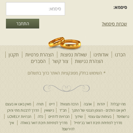
סיסמא:
שכחת סיסמא?
הכרנו
אודותינו
שאלות נפוצות
הצהרת פרטיות
תקנון
הצהרת נגישות
צור קשר
הסברים
מהי קבלה?
יהדות
אהבה
הרבה מצוות?
דייט
תורה
מאין באנו או בעצם
לאן אנו הולכים - הצופן הגנטי של התנך
חב"ד
נישואין
הדרך לרבנות מתי והיכן
נרשמים?
בעימות עם עצמי
שידוך
הכרויות לדתיים
כלה
הכרויות LOVELY
מדריך לפתיחת תיבת דואר בג'ימייל
מדריך לפתיחת תיבת דואר בוואלה
איך
להירשם?