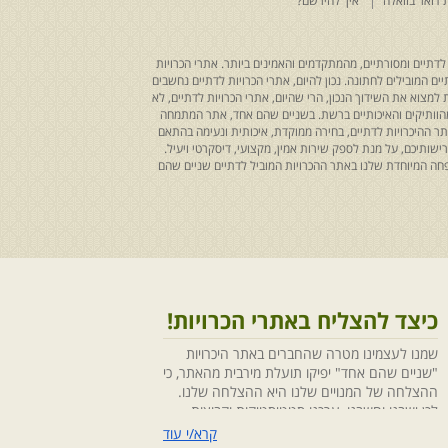
 דואר בוואלה
איך להירשם?
לדתיים ומסורתיים, מהמתקדמים והאמינים ביותר. אתרי הכרויות
ים המובילים לחתונה. נכון להיום, אתרי הכרויות לדתיים נחשבים
למצוא את השידוך הנכון, הרי שהיום, אתרי הכרויות לדתיים, לא
 מהוותיקים והאיכותיים ברשת. בשניים שהם אחד, אתר המתמחה
ר ההיכרויות לדתיים, בחירה ממוקדת, איכותית ונעימה בהתאם
ותיכם, על מנת לספק שירות אמין, מקצועי, דיסקרטי ויעיל.
חה המיוחדת שלנו באתר ההכרויות המוביל לדתיים שניים שהם
כיצד להצליח באתרי הכרויות!
שמנו לעצמינו מטרה שהחברים באתר היכרויות
"שניים שהם אחד" יפיקו תועלת מירבית מהאתר, כי
ההצלחה של המנויים שלנו היא ההצלחה שלנו.
לכן ישבנו וחשבנו ,ערכנו סטטיסטיקות וקבוצות
מיקוד, בחנו התנהגויות ומגמות והמסקנה החד
קרא/י עוד