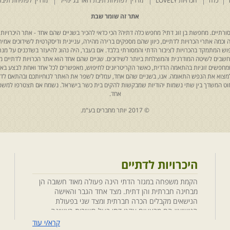
כלה
הכרויות LOVELY
מדריך לפתיחת תיבת דואר בג'ימייל
מדריך לפתיחת תיבת
אתר זה שומר שבת
רתיים. מחפשת בן זוג דתי? מחפש כלה דתיה? הכי כדאי להכיר בשניים שהם אחד - אתר היכרויות 
כמה אתרי הכרויות לדתיים, כיוון שהם מספקים ברירה מהירה, עניינית ודיסקרטית לשידוכים אמיתי
יפוש המתמקד בהכרויות לציבור הדתי והמסורתי בלבד. אם בעבר, היה נהוג להיעזר בשדכנים על מנת 
 נחשבים לשיטה המודרנית והמוצלחת ביותר לשידוכים. שניים שהם אחד הוא אתר הכרויות לדתיים
ת שמחפשים זוגיות בהתאמה הדדית, כאשר הקריטריונים לחיפוש, מאפשרים לכל אחד ואחת לבצע באת
למצוא את הנפש התאומה. אנו, בשניים שהם אחד, עמלים לשפר את האתר לנוחיותכם ובהתאם לדריש
 החוט המשדך בין שתי נשמות יהודיות שמבקשות להקים בית כשר בישראל. נשמח אם תצטרפו למשפ
אחד.
© 2017 יותר מחברים בע"מ.
היכרויות לדתיים
הקמת משפחה במגזר הדתי הינה פעולה מאוד חשובה הן
מבחינה חברתית והן דתית. מצד אחד הגבר והאישה
הנישאים מקבלים הכרה חברתית ומצד שני בפעולת
הנישואין הם מבצעים אקט דתי בעל חשיבות ראשונה
במעלה. חשוב לציין בהקשר זה שגם הגורמים למפגש
קרא/י עוד