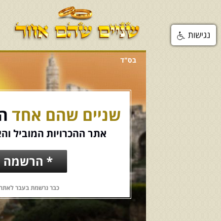
נגישות
בס"ד
שניים שהם אחד
הכ
אתר ההכרויות המוביל והא
* הרשמה ח
כבר נרשמת בעבר לאתר?