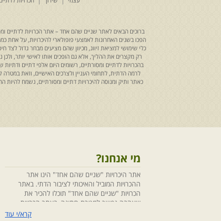
עצמי
שידוך
הכרויות לדתיים
ברוכים הבאים לאתר שניים שהם אחד – אתר הכרויות לדתיים ומסו
הפכו בשנים האחרונות לאמצעי פופולארי להיכרויות, על אחת כמה ו
כלי שימושי למציאת זיווג, מכיוון שהם מציעים מבחר גדול לצד ח
רק מקצרים את ההליך, אלא גם הופכים אותו לאישי יותר, ולכן
בהכרויות לדתיים ומסורתיים, רשומים היום אלפי דתיים ודתיו
לרמה הדתית, לתחומי העניין ולצרכים האישיים, וזאת במטרה 
כאתר ותיק ומנוסה להיכרויות דתיים ומסורתיים, נשמח להיות
מי אנחנו?
אתר היכרויות "שניים שהם אחד" הינו אתר
ההכרויות המוביל והאיכותי לציבור הדתי. באתר
הכרויות "שניים שהם אחד" תוכלו להכיר את
שאהבה נפשך למטרת חתונה, באתר הכרויות
"שניים שהם אחד" הושקעו מחשבה ומאמצים
קרא/י עוד