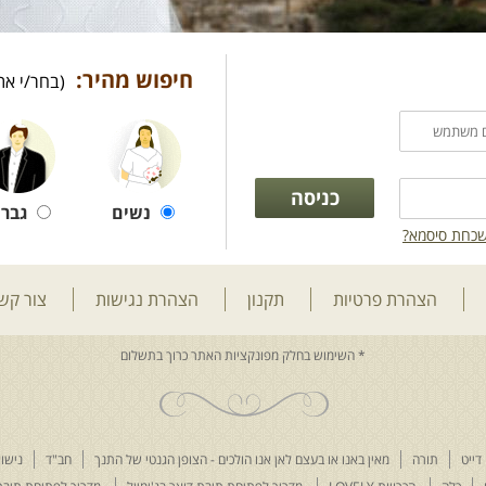
חיפוש מהיר:
(בחר/י את
נשים
גברי
כחת סיסמא?
הצהרת פרטיות
תקנון
הצהרת נגישות
צור קש
דייט
תורה
מאין באנו או בעצם לאן אנו הולכים - הצופן הגנטי של התנך
חב"ד
נישוא