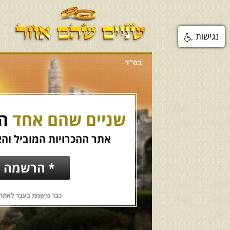
נגישות
בס"ד
שניים שהם אחד
הכ
אתר ההכרויות המוביל והא
* הרשמה ח
כבר נרשמת בעבר לאתר?