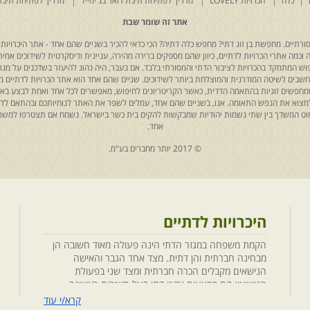
כלה
הכרויות LOVELY
מדריך לפתיחת תיבת דואר בג'ימייל
מדריך לפתיחת תיבת
אתר זה שומר שבת
רתיים. מחפשת בן זוג דתי? מחפש כלה דתיה? הכי כדאי להכיר בשניים שהם אחד - אתר היכרויות 
כמה אתרי הכרויות לדתיים, כיוון שהם מספקים ברירה מהירה, עניינית ודיסקרטית לשידוכים אמיתי
יפוש המתמקד בהכרויות לציבור הדתי והמסורתי בלבד. אם בעבר, היה נהוג להיעזר בשדכנים על מנת 
 נחשבים לשיטה המודרנית והמוצלחת ביותר לשידוכים. שניים שהם אחד הוא אתר הכרויות לדתיים
ת שמחפשים זוגיות בהתאמה הדדית, כאשר הקריטריונים לחיפוש, מאפשרים לכל אחד ואחת לבצע באת
למצוא את הנפש התאומה. אנו, בשניים שהם אחד, עמלים לשפר את האתר לנוחיותכם ובהתאם לדריש
 החוט המשדך בין שתי נשמות יהודיות שמבקשות להקים בית כשר בישראל. נשמח אם תצטרפו למשפ
אחד.
© 2017 יותר מחברים בע"מ.
היכרויות לדתיים
הקמת משפחה במגזר הדתי הינה פעולה מאוד חשובה הן
מבחינה חברתית והן דתית. מצד אחד הגבר והאישה
הנישאים מקבלים הכרה חברתית ומצד שני בפעולת
הנישואין הם מבצעים אקט דתי בעל חשיבות ראשונה
במעלה. חשוב לציין בהקשר זה שגם הגורמים למפגש
קרא/י עוד