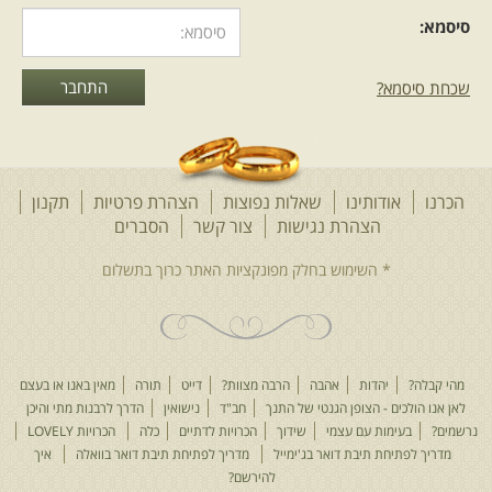
סיסמא:
שכחת סיסמא?
הכרנו
אודותינו
שאלות נפוצות
הצהרת פרטיות
תקנון
הצהרת נגישות
צור קשר
הסברים
מהי קבלה?
יהדות
אהבה
הרבה מצוות?
דייט
תורה
מאין באנו או בעצם
לאן אנו הולכים - הצופן הגנטי של התנך
חב"ד
נישואין
הדרך לרבנות מתי והיכן
נרשמים?
בעימות עם עצמי
שידוך
הכרויות לדתיים
כלה
הכרויות LOVELY
מדריך לפתיחת תיבת דואר בג'ימייל
מדריך לפתיחת תיבת דואר בוואלה
איך
להירשם?