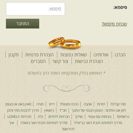
סיסמא:
שכחת סיסמא?
הכרנו
אודותינו
שאלות נפוצות
הצהרת פרטיות
תקנון
הצהרת נגישות
צור קשר
הסברים
מהי קבלה?
יהדות
אהבה
הרבה מצוות?
דייט
תורה
מאין באנו או בעצם
לאן אנו הולכים - הצופן הגנטי של התנך
חב"ד
נישואין
הדרך לרבנות מתי והיכן
נרשמים?
בעימות עם עצמי
שידוך
הכרויות לדתיים
כלה
הכרויות LOVELY
מדריך לפתיחת תיבת דואר בג'ימייל
מדריך לפתיחת תיבת דואר בוואלה
איך
להירשם?