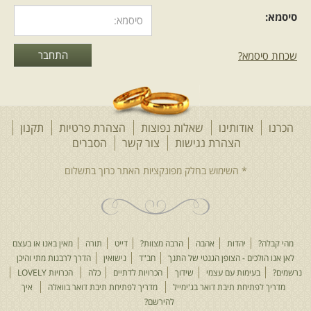
סיסמא:
שכחת סיסמא?
הכרנו
אודותינו
שאלות נפוצות
הצהרת פרטיות
תקנון
הצהרת נגישות
צור קשר
הסברים
מהי קבלה?
יהדות
אהבה
הרבה מצוות?
דייט
תורה
מאין באנו או בעצם
לאן אנו הולכים - הצופן הגנטי של התנך
חב"ד
נישואין
הדרך לרבנות מתי והיכן
נרשמים?
בעימות עם עצמי
שידוך
הכרויות לדתיים
כלה
הכרויות LOVELY
מדריך לפתיחת תיבת דואר בג'ימייל
מדריך לפתיחת תיבת דואר בוואלה
איך
להירשם?