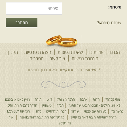
סיסמא:
שכחת סיסמא?
הכרנו
אודותינו
שאלות נפוצות
הצהרת פרטיות
תקנון
הצהרת נגישות
צור קשר
הסברים
מהי קבלה?
יהדות
אהבה
הרבה מצוות?
דייט
תורה
מאין באנו או בעצם
לאן אנו הולכים - הצופן הגנטי של התנך
חב"ד
נישואין
הדרך לרבנות מתי והיכן
נרשמים?
בעימות עם עצמי
שידוך
הכרויות לדתיים
כלה
הכרויות LOVELY
מדריך לפתיחת תיבת דואר בג'ימייל
מדריך לפתיחת תיבת דואר בוואלה
איך
להירשם?