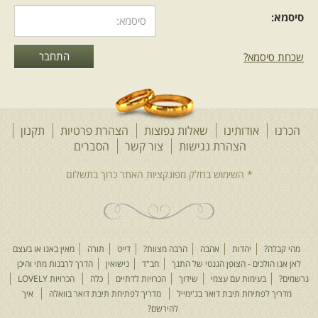
סיסמא:
שכחת סיסמא?
הכרנו
אודותינו
שאלות נפוצות
הצהרת פרטיות
תקנון
הצהרת נגישות
צור קשר
הסברים
מהי קבלה?
יהדות
אהבה
הרבה מצוות?
דייט
תורה
מאין באנו או בעצם
לאן אנו הולכים - הצופן הגנטי של התנך
חב"ד
נישואין
הדרך לרבנות מתי והיכן
נרשמים?
בעימות עם עצמי
שידוך
הכרויות לדתיים
כלה
הכרויות LOVELY
מדריך לפתיחת תיבת דואר בג'ימייל
מדריך לפתיחת תיבת דואר בוואלה
איך
להירשם?