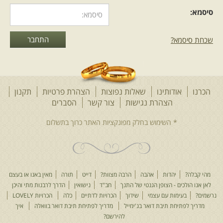
סיסמא:
שכחת סיסמא?
הכרנו
אודותינו
שאלות נפוצות
הצהרת פרטיות
תקנון
הצהרת נגישות
צור קשר
הסברים
מהי קבלה?
יהדות
אהבה
הרבה מצוות?
דייט
תורה
מאין באנו או בעצם
לאן אנו הולכים - הצופן הגנטי של התנך
חב"ד
נישואין
הדרך לרבנות מתי והיכן
נרשמים?
בעימות עם עצמי
שידוך
הכרויות לדתיים
כלה
הכרויות LOVELY
מדריך לפתיחת תיבת דואר בג'ימייל
מדריך לפתיחת תיבת דואר בוואלה
איך
להירשם?