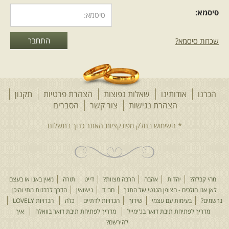
סיסמא:
שכחת סיסמא?
הכרנו
אודותינו
שאלות נפוצות
הצהרת פרטיות
תקנון
הצהרת נגישות
צור קשר
הסברים
מהי קבלה?
יהדות
אהבה
הרבה מצוות?
דייט
תורה
מאין באנו או בעצם
לאן אנו הולכים - הצופן הגנטי של התנך
חב"ד
נישואין
הדרך לרבנות מתי והיכן
נרשמים?
בעימות עם עצמי
שידוך
הכרויות לדתיים
כלה
הכרויות LOVELY
מדריך לפתיחת תיבת דואר בג'ימייל
מדריך לפתיחת תיבת דואר בוואלה
איך
להירשם?