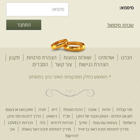
סיסמא:
שכחת סיסמא?
הכרנו
אודותינו
שאלות נפוצות
הצהרת פרטיות
תקנון
הצהרת נגישות
צור קשר
הסברים
מהי קבלה?
יהדות
אהבה
הרבה מצוות?
דייט
תורה
מאין באנו או בעצם
לאן אנו הולכים - הצופן הגנטי של התנך
חב"ד
נישואין
הדרך לרבנות מתי והיכן
נרשמים?
בעימות עם עצמי
שידוך
הכרויות לדתיים
כלה
הכרויות LOVELY
מדריך לפתיחת תיבת דואר בג'ימייל
מדריך לפתיחת תיבת דואר בוואלה
איך
להירשם?