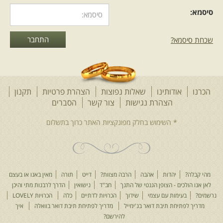
סיסמא:
שכחת סיסמא?
הכרנו
אודותינו
שאלות נפוצות
הצהרת פרטיות
תקנון
הצהרת נגישות
צור קשר
הסברים
מהי קבלה?
יהדות
אהבה
הרבה מצוות?
דייט
תורה
מאין באנו או בעצם
לאן אנו הולכים - הצופן הגנטי של התנך
חב"ד
נישואין
הדרך לרבנות מתי והיכן
נרשמים?
בעימות עם עצמי
שידוך
הכרויות לדתיים
כלה
הכרויות LOVELY
מדריך לפתיחת תיבת דואר בג'ימייל
מדריך לפתיחת תיבת דואר בוואלה
איך
להירשם?