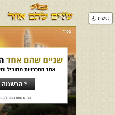
נגישות
בס"ד
שניים שהם אחד
הכ
אתר ההכרויות המוביל והא
* הרשמה ח
כבר נרשמת בעבר לאתר?