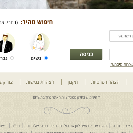
חיפוש מהיר:
(בחר/י את
נשים
גברי
כחת סיסמא?
הצהרת פרטיות
תקנון
הצהרת נגישות
צור קש
דייט
תורה
מאין באנו או בעצם לאן אנו הולכים - הצופן הגנטי של התנך
חב"ד
נישוא