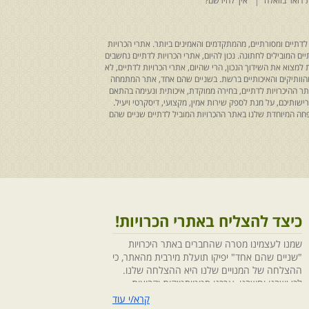
 דואר בוואלה
איך להירשם?
לדתיים ומסורתיים, מהמתקדמים והאמינים ביותר. אתרי הכרויות
ים המובילים לחתונה. נכון להיום, אתרי הכרויות לדתיים נחשבים
למצוא את השידוך הנכון, הרי שהיום, אתרי הכרויות לדתיים, לא
 מהוותיקים והאיכותיים ברשת. בשניים שהם אחד, אתר המתמחה
ר ההיכרויות לדתיים, בחירה ממוקדת, איכותית ונעימה בהתאם
ותיכם, על מנת לספק שירות אמין, מקצועי, דיסקרטי ויעיל.
חה המיוחדת שלנו באתר ההכרויות המוביל לדתיים שניים שהם
כיצד להצליח באתרי הכרויות!
שמנו לעצמינו מטרה שהחברים באתר היכרויות
"שניים שהם אחד" יפיקו תועלת מירבית מהאתר, כי
ההצלחה של המנויים שלנו היא ההצלחה שלנו.
לכן ישבנו וחשבנו ,ערכנו סטטיסטיקות וקבוצות
מיקוד, בחנו התנהגויות ומגמות והמסקנה החד
קרא/י עוד