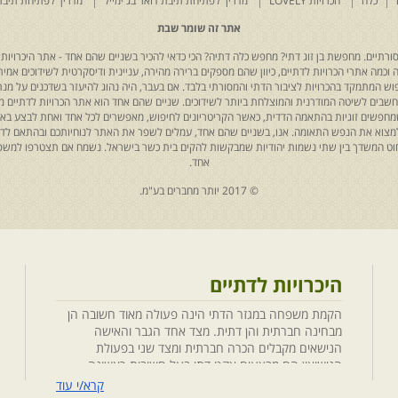
כלה
הכרויות LOVELY
מדריך לפתיחת תיבת דואר בג'ימייל
מדריך לפתיחת תיבת
אתר זה שומר שבת
רתיים. מחפשת בן זוג דתי? מחפש כלה דתיה? הכי כדאי להכיר בשניים שהם אחד - אתר היכרויות 
כמה אתרי הכרויות לדתיים, כיוון שהם מספקים ברירה מהירה, עניינית ודיסקרטית לשידוכים אמיתי
יפוש המתמקד בהכרויות לציבור הדתי והמסורתי בלבד. אם בעבר, היה נהוג להיעזר בשדכנים על מנת 
 נחשבים לשיטה המודרנית והמוצלחת ביותר לשידוכים. שניים שהם אחד הוא אתר הכרויות לדתיים
ת שמחפשים זוגיות בהתאמה הדדית, כאשר הקריטריונים לחיפוש, מאפשרים לכל אחד ואחת לבצע באת
למצוא את הנפש התאומה. אנו, בשניים שהם אחד, עמלים לשפר את האתר לנוחיותכם ובהתאם לדריש
 החוט המשדך בין שתי נשמות יהודיות שמבקשות להקים בית כשר בישראל. נשמח אם תצטרפו למשפ
אחד.
© 2017 יותר מחברים בע"מ.
היכרויות לדתיים
הקמת משפחה במגזר הדתי הינה פעולה מאוד חשובה הן
מבחינה חברתית והן דתית. מצד אחד הגבר והאישה
הנישאים מקבלים הכרה חברתית ומצד שני בפעולת
הנישואין הם מבצעים אקט דתי בעל חשיבות ראשונה
במעלה. חשוב לציין בהקשר זה שגם הגורמים למפגש
קרא/י עוד