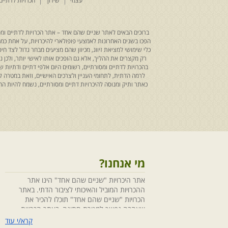
עצמי
שידוך
הכרויות לדתיים
ברוכים הבאים לאתר שניים שהם אחד – אתר הכרויות לדתיים ומסו
הפכו בשנים האחרונות לאמצעי פופולארי להיכרויות, על אחת כמה ו
כלי שימושי למציאת זיווג, מכיוון שהם מציעים מבחר גדול לצד ח
רק מקצרים את ההליך, אלא גם הופכים אותו לאישי יותר, ולכן
בהכרויות לדתיים ומסורתיים, רשומים היום אלפי דתיים ודתיו
לרמה הדתית, לתחומי העניין ולצרכים האישיים, וזאת במטרה 
כאתר ותיק ומנוסה להיכרויות דתיים ומסורתיים, נשמח להיות
מי אנחנו?
אתר היכרויות "שניים שהם אחד" הינו אתר
ההכרויות המוביל והאיכותי לציבור הדתי. באתר
הכרויות "שניים שהם אחד" תוכלו להכיר את
שאהבה נפשך למטרת חתונה, באתר הכרויות
"שניים שהם אחד" הושקעו מחשבה ומאמצים
קרא/י עוד