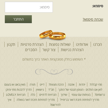
סיסמא:
שכחת סיסמא?
הכרנו
אודותינו
שאלות נפוצות
הצהרת פרטיות
תקנון
הצהרת נגישות
צור קשר
הסברים
מהי קבלה?
יהדות
אהבה
הרבה מצוות?
דייט
תורה
מאין באנו או בעצם
לאן אנו הולכים - הצופן הגנטי של התנך
חב"ד
נישואין
הדרך לרבנות מתי והיכן
נרשמים?
בעימות עם עצמי
שידוך
הכרויות לדתיים
כלה
הכרויות LOVELY
מדריך לפתיחת תיבת דואר בג'ימייל
מדריך לפתיחת תיבת דואר בוואלה
איך
להירשם?